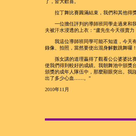
了，皆大歡喜。
拉丁舞比賽圓滿結束，我們和其他得獎
一位擔任評判的導師班同學走過來和我們
夫被汗水浸透的上衣：“盧先生今天很賣力
我這位導師班同學可能不知道，今天有
錄像、拍照，當然要使出混身解數跳舞囉
孫女講的道理贏得了觀看公公婆婆比賽
使我們得到較好的成績。我朝舞池中頒獎
頒獎的成年人隊伍中，那麼顯眼突出。我
出了多少心血……。”
2010年11月