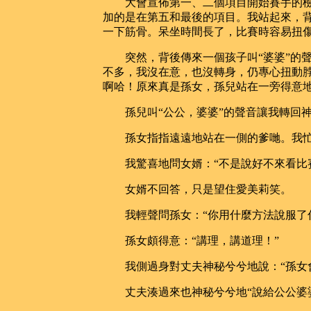
大會宣佈第一、二個項目開始賽手的檢
加的是在第五和最後的項目。我站起來，
一下筋骨。呆坐時間長了，比賽時容易扭
突然，背後傳來一個孩子叫“婆婆”的聲
不多，我沒在意，也沒轉身，仍專心扭動
啊哈！原來真是孫女，孫兒站在一旁得意
孫兒叫“公公，婆婆”的聲音讓我轉回神
孫女指指遠遠地站在一側的爹哋。我
我驚喜地問女婿：“不是說好不來看比賽
女婿不回答，只是望住愛美莉笑。
我輕聲問孫女：“你用什麼方法說服了你
孫女頗得意：“講理，講道理！”
我側過身對丈夫神秘兮兮地說：“孫女會
丈夫湊過來也神秘兮兮地“說給公公婆婆