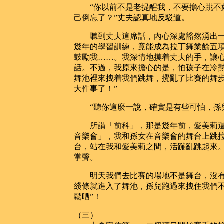
“你以前不是老提醒我，不要擔心跳不好
己倒忘了？”丈夫認真地反駁道。
聽到丈夫這席話，內心深處豁然湧出一
幾年的學習訓練，竟能成為拉丁舞業餘五
鼓勵我……。我深情地摸着丈夫的手，讓
話。不過，我原來擔心的是，怕孩子在冷
舞池裡來拽着我們跳舞，攪亂了比賽的舞
大件事了！”
“聽你這麼一說，確實是有些可怕，孫兒
所謂「前科」，那是幾年前，愛美莉還
音樂會」，我和孫女在音樂會的舞台上跳拉
台，站在我和愛美莉之間，活蹦亂跳起來
掌聲。
明天我們去比賽的場地不是舞台，沒有
綫條就進入了舞池，孫兒跑過來拽住我們
鬆晒”！
（三）