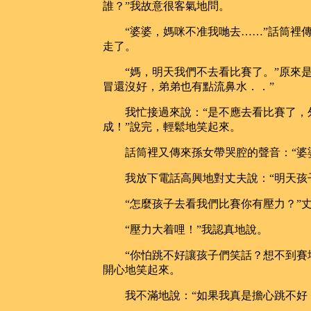
誰？”我故意很客氣地問。
“婆婆，媽咪不准我哋去……”話筒裡傳
走了。
“媽，明天我們不去看比賽了。”原來是
冒還沒好，弟弟也有點流鼻水．．”
我忙接過來說：“是不應去看比賽了，外
成！”說完，輕鬆地笑起來。
話筒裡又傳來孫女帶哭腔的聲音：“婆
我放下電話高興地對丈夫說：“明天孩子
“怎麼孩子去看我們比賽你有壓力？”丈
“壓力大着哩！”我認真地說。
“你怕跳不好讓孩子們笑話？想不到賽場
開心地笑起來。
我不滿地說：“如果我真是擔心跳不好，