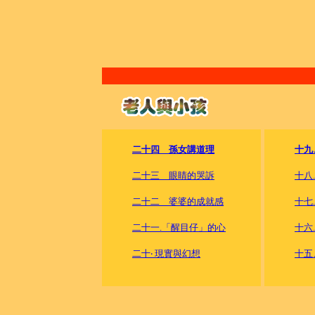
二十四 孫女講道理
十九
二十三 眼睛的哭訴
十八.
二十二 婆婆的成就感
十七
二十一.「醒目仔」的心
十六
二十‧ 現實與幻想
十五