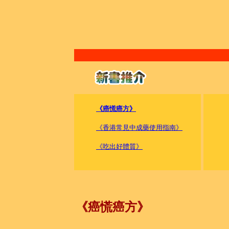
《癌慌癌方》
《香港常見中成藥使用指南》
《吃出好體質》
《癌慌癌方》