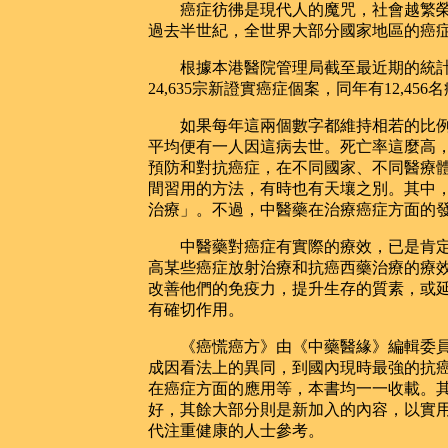
癌症彷彿是現代人的魔咒，社會越繁榮
過去半世紀，全世界大部分國家地區的癌
根據本港醫院管理局截至最近期的統計數字
24,635宗新證實癌症個案，同年有12,4
如果每年這兩個數字都維持相若的比例
平均便有一人因這病去世。死亡率這麼高
預防和對抗癌症，在不同國家、不同醫療
間習用的方法，有時也有天壤之別。其中
治療」。不過，中醫藥在治療癌症方面的
中醫藥對癌症有實際的療效，已是肯定
高某些癌症放射治療和抗癌西藥治療的療
改善他們的免疫力，提升生存的質素，或
有確切作用。
《癌慌癌方》由《中藥醫緣》編輯委員
成因看法上的異同，到國內現時最強的抗
在癌症方面的應用等，本書均一一收載。
好，其餘大部分則是新加入的內容，以實
代注重健康的人士參考。