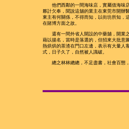
他們西鄰的一間海味店，實屬借海味店
夥計欠奉，聞說這舖的業主在東莞市開辦
東主有何關係，不得而知，以街坊所知，
在賭博方面之故。
還有一間外省人開設的中藥舖，開業之
藉以揚名，當時是落選的，但招來大批意
熱烘烘的茶渣在門口左邊，表示有大量人
式，日子久了，自然被人識破。
總之林林總總，不足盡書，社會百態，