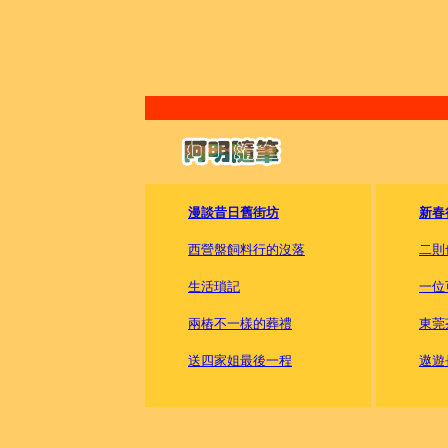
漫談昔日舊街坊
新春
西營盤飼料行的沒落
二則
生活瑣記
一位
兩樁不一樣的葬禮
東莞
送四家姐最後一程
遨遊