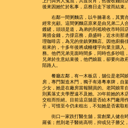
上門與男人鬼混，共渡良宵，然後收錢回
後來因她忙於私事，店務日走下坡而結束
右鄰一間粥麵店，以牛腩著名，其實亦
經常光顧。這間粥麵店原來是由兄弟二人
鑊鏟，頭頭是道，為弟的則祗曉收市時回
籌措金錢，力撐店務，鼎盛時，近水街那
理咖啡店，為兄的坐鎮粥麵店。因他廚藝
租來的，十多年後將成幢樓宇向業主購入
務。他們兄弟見面時間多，同時也多吵咀
兄弟於生意結束後，他們娘親，卻要向政
陌路人。
餐廳左鄰，有一木板店，舖位是老闆娘用
房，專門製造木門，獨子有港粵車牌，自
少女，她是在廠房當報關員的。老闆娘常
則奚落丈夫學歷遠不及她。20年前她的木
交租而拒絕。目前這店舖是否給木門廠用
子，可惜至今仍未租出，不知她是否索取
街口一家跌打醫生舖，當創業人健在時
羅雀；然則老子醫術高明，抑或兒子勝父