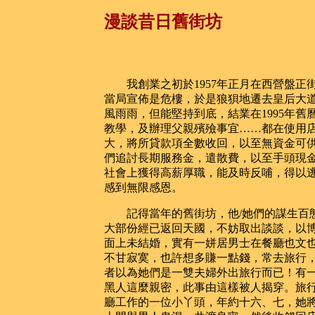
漫談昔日舊街坊
我創業之初於1957年正月在西營盤正
當局宣佈是危樓，於是狼狽地遷去皇后大
風雨雨，但能堅持到底，結業在1995年
教學，及辦理父親殯殮事宜……都在使用
大，將所貸款項全數收回，以至無資金可
們追討長期服務金，遣散費，以至手頭現
社會上獲得高薪厚職，能及時反哺，得以
感到無限感恩。
記得當年的舊街坊，他/她們的謀生百態
大部份經已返回天國，不妨取出談談，以
面上未結婚，實有一姘居男士在餐廳也文
不甘寂寞，也許想多賺一點錢，常去旅行
者以為她們是一雙夫婦外出旅行而已！有
黑人這麼親密，此事由這樣被人揭穿。旅
廳工作的一位小丫頭，年約十六、七，她