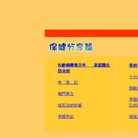
松齡鶴夀養天年 家庭醫生
骨刺
防未然
十七
奇「異」記
我毅
獨門單方
早期
提肛法的好處
己的
早睡早起
環保