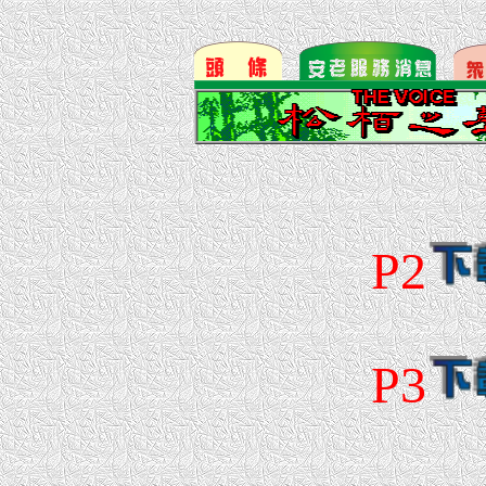
P2
P3