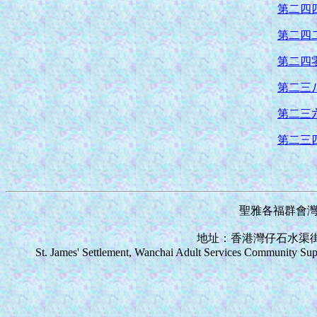
第二四
第二四
第二四
第二三
第二三
第二三
聖雅各福群會
地址：香港灣仔石水渠街
St. James' Settlement, Wanchai Adult Services Community Su