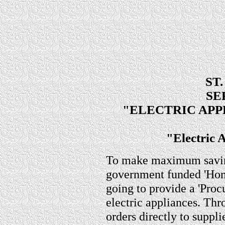
ST
SE
"ELECTRIC AP
"Electric 
To make maximum savings
government funded 'Ho
going to provide a 'Proc
electric appliances. Th
orders directly to supplie