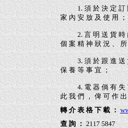
1. 須 於 決 定 訂 購
家 內 安 放 及 使 用 
2. 言 明 送 貨 時 的
個 案 精 神 狀 況 、 所
3. 須 於 跟 進 送 貨 
保 養 等 事 宜 ；
4. 電 器 倘 有 失 靈
此 我 們 ， 俾 可 作 出
轉 介 表 格 下 載 ：
ww
查 詢 ：
2117 5847