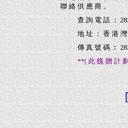
聯 絡 供 應 商 。
查 詢 電 話 ： 2831
地 址 ： 香 港 灣 仔 
傳 真 號 碼 ︰ 2834
**( 此 餽 贈 計 